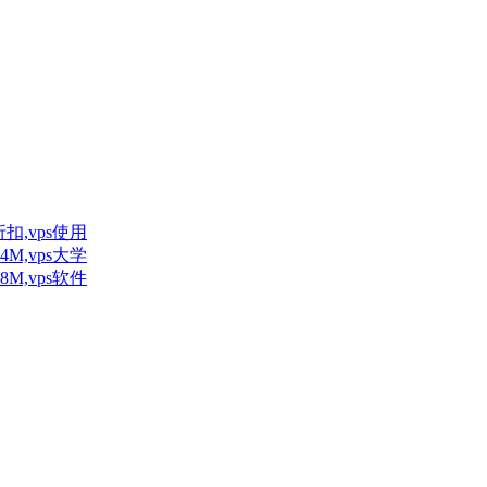
扣,vps使用
M,vps大学
M,vps软件