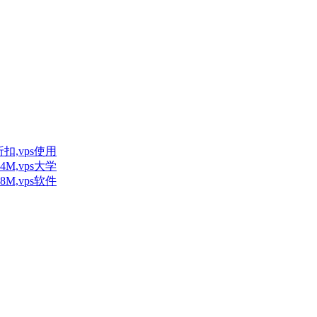
扣,vps使用
M,vps大学
M,vps软件