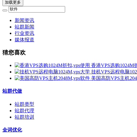
加载更多
新闻资讯
站群新闻
行业资讯
媒体报道
猜您喜欢
香港VPS选购1024M折
挂机VPS远程电脑1024
美国高防VPS主机2048
站群代做
站群类型
站群代理
站群培训
全词优化