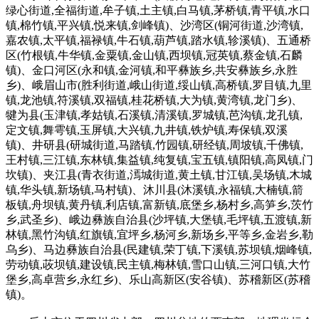
绿心街道,全福街道,牟子镇,土主镇,白马镇,茅桥镇,青平镇,水口
镇,棉竹镇,平兴镇,悦来镇,剑峰镇)、沙湾区(铜河街道,沙湾镇,
嘉农镇,太平镇,福禄镇,牛石镇,葫芦镇,踏水镇,轸溪镇)、五通桥
区(竹根镇,牛华镇,金粟镇,金山镇,西坝镇,冠英镇,蔡金镇,石麟
镇)、金口河区(永和镇,金河镇,和平彝族乡,共安彝族乡,永胜
乡)、峨眉山市(胜利街道,峨山街道,绥山镇,高桥镇,罗目镇,九里
镇,龙池镇,符溪镇,双福镇,桂花桥镇,大为镇,黄湾镇,龙门乡)、
犍为县(玉津镇,孝姑镇,石溪镇,清溪镇,罗城镇,芭沟镇,龙孔镇,
定文镇,舞雩镇,玉屏镇,大兴镇,九井镇,铁炉镇,寿保镇,双溪
镇)、井研县(研城街道,马踏镇,竹园镇,研经镇,周坡镇,千佛镇,
王村镇,三江镇,东林镇,集益镇,纯复镇,宝五镇,镇阳镇,高凤镇,门
坎镇)、夹江县(青衣街道,漹城街道,黄土镇,甘江镇,吴场镇,木城
镇,华头镇,新场镇,马村镇)、沐川县(沐溪镇,永福镇,大楠镇,箭
板镇,舟坝镇,黄丹镇,利店镇,富新镇,底堡乡,杨村乡,高笋乡,茨竹
乡,武圣乡)、峨边彝族自治县(沙坪镇,大堡镇,毛坪镇,五渡镇,新
林镇,黑竹沟镇,红旗镇,宜坪乡,杨河乡,新场乡,平等乡,金岩乡,勒
乌乡)、马边彝族自治县(民建镇,荣丁镇,下溪镇,苏坝镇,烟峰镇,
劳动镇,荍坝镇,建设镇,民主镇,梅林镇,雪口山镇,三河口镇,大竹
堡乡,高卓营乡,永红乡)、乐山高新区(安谷镇)、苏稽新区(苏稽
镇)。