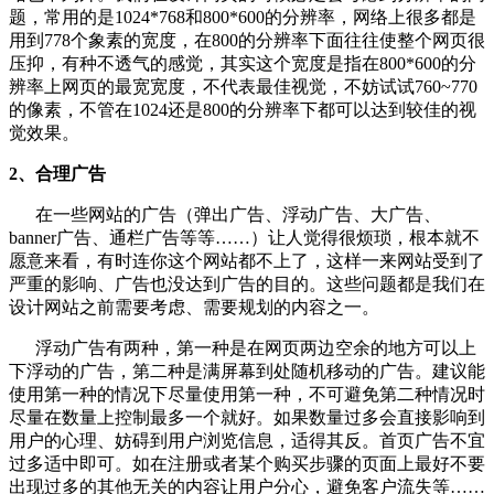
题，常用的是1024*768和800*600的分辨率，网络上很多都是
用到778个象素的宽度，在800的分辨率下面往往使整个网页很
压抑，有种不透气的感觉，其实这个宽度是指在800*600的分
辨率上网页的最宽宽度，不代表最佳视觉，不妨试试760~770
的像素，不管在1024还是800的分辨率下都可以达到较佳的视
觉效果。
2、合理广告
在一些网站的广告（弹出广告、浮动广告、大广告、
banner广告、通栏广告等等……）让人觉得很烦琐，根本就不
愿意来看，有时连你这个网站都不上了，这样一来网站受到了
严重的影响、广告也没达到广告的目的。这些问题都是我们在
设计网站之前需要考虑、需要规划的内容之一。
浮动广告有两种，第一种是在网页两边空余的地方可以上
下浮动的广告，第二种是满屏幕到处随机移动的广告。建议能
使用第一种的情况下尽量使用第一种，不可避免第二种情况时
尽量在数量上控制最多一个就好。如果数量过多会直接影响到
用户的心理、妨碍到用户浏览信息，适得其反。首页广告不宜
过多适中即可。如在注册或者某个购买步骤的页面上最好不要
出现过多的其他无关的内容让用户分心，避免客户流失等……