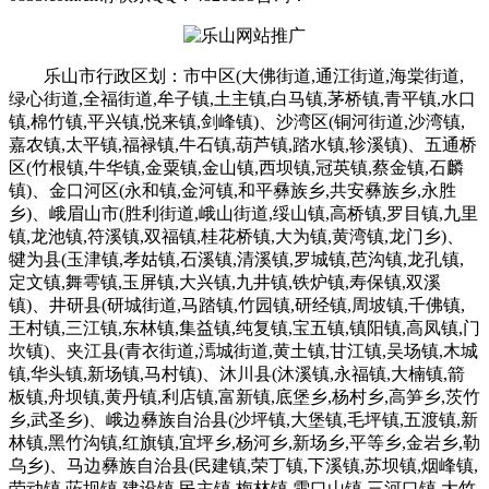
乐山市行政区划：市中区(大佛街道,通江街道,海棠街道,
绿心街道,全福街道,牟子镇,土主镇,白马镇,茅桥镇,青平镇,水口
镇,棉竹镇,平兴镇,悦来镇,剑峰镇)、沙湾区(铜河街道,沙湾镇,
嘉农镇,太平镇,福禄镇,牛石镇,葫芦镇,踏水镇,轸溪镇)、五通桥
区(竹根镇,牛华镇,金粟镇,金山镇,西坝镇,冠英镇,蔡金镇,石麟
镇)、金口河区(永和镇,金河镇,和平彝族乡,共安彝族乡,永胜
乡)、峨眉山市(胜利街道,峨山街道,绥山镇,高桥镇,罗目镇,九里
镇,龙池镇,符溪镇,双福镇,桂花桥镇,大为镇,黄湾镇,龙门乡)、
犍为县(玉津镇,孝姑镇,石溪镇,清溪镇,罗城镇,芭沟镇,龙孔镇,
定文镇,舞雩镇,玉屏镇,大兴镇,九井镇,铁炉镇,寿保镇,双溪
镇)、井研县(研城街道,马踏镇,竹园镇,研经镇,周坡镇,千佛镇,
王村镇,三江镇,东林镇,集益镇,纯复镇,宝五镇,镇阳镇,高凤镇,门
坎镇)、夹江县(青衣街道,漹城街道,黄土镇,甘江镇,吴场镇,木城
镇,华头镇,新场镇,马村镇)、沐川县(沐溪镇,永福镇,大楠镇,箭
板镇,舟坝镇,黄丹镇,利店镇,富新镇,底堡乡,杨村乡,高笋乡,茨竹
乡,武圣乡)、峨边彝族自治县(沙坪镇,大堡镇,毛坪镇,五渡镇,新
林镇,黑竹沟镇,红旗镇,宜坪乡,杨河乡,新场乡,平等乡,金岩乡,勒
乌乡)、马边彝族自治县(民建镇,荣丁镇,下溪镇,苏坝镇,烟峰镇,
劳动镇,荍坝镇,建设镇,民主镇,梅林镇,雪口山镇,三河口镇,大竹