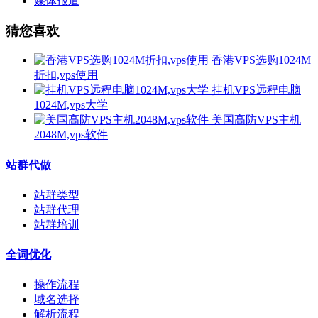
媒体报道
猜您喜欢
香港VPS选购1024M
折扣,vps使用
挂机VPS远程电脑
1024M,vps大学
美国高防VPS主机
2048M,vps软件
站群代做
站群类型
站群代理
站群培训
全词优化
操作流程
域名选择
解析流程