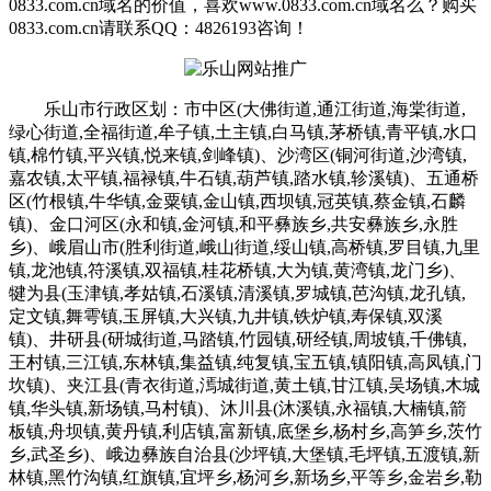
0833.com.cn域名的价值，喜欢www.0833.com.cn域名么？购买
0833.com.cn请联系QQ：4826193咨询！
乐山市行政区划：市中区(大佛街道,通江街道,海棠街道,
绿心街道,全福街道,牟子镇,土主镇,白马镇,茅桥镇,青平镇,水口
镇,棉竹镇,平兴镇,悦来镇,剑峰镇)、沙湾区(铜河街道,沙湾镇,
嘉农镇,太平镇,福禄镇,牛石镇,葫芦镇,踏水镇,轸溪镇)、五通桥
区(竹根镇,牛华镇,金粟镇,金山镇,西坝镇,冠英镇,蔡金镇,石麟
镇)、金口河区(永和镇,金河镇,和平彝族乡,共安彝族乡,永胜
乡)、峨眉山市(胜利街道,峨山街道,绥山镇,高桥镇,罗目镇,九里
镇,龙池镇,符溪镇,双福镇,桂花桥镇,大为镇,黄湾镇,龙门乡)、
犍为县(玉津镇,孝姑镇,石溪镇,清溪镇,罗城镇,芭沟镇,龙孔镇,
定文镇,舞雩镇,玉屏镇,大兴镇,九井镇,铁炉镇,寿保镇,双溪
镇)、井研县(研城街道,马踏镇,竹园镇,研经镇,周坡镇,千佛镇,
王村镇,三江镇,东林镇,集益镇,纯复镇,宝五镇,镇阳镇,高凤镇,门
坎镇)、夹江县(青衣街道,漹城街道,黄土镇,甘江镇,吴场镇,木城
镇,华头镇,新场镇,马村镇)、沐川县(沐溪镇,永福镇,大楠镇,箭
板镇,舟坝镇,黄丹镇,利店镇,富新镇,底堡乡,杨村乡,高笋乡,茨竹
乡,武圣乡)、峨边彝族自治县(沙坪镇,大堡镇,毛坪镇,五渡镇,新
林镇,黑竹沟镇,红旗镇,宜坪乡,杨河乡,新场乡,平等乡,金岩乡,勒