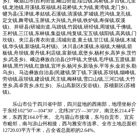
乡)、峨眉山市(胜利街道,峨山街道,绥山镇,高桥镇,罗目镇,九里
镇,龙池镇,符溪镇,双福镇,桂花桥镇,大为镇,黄湾镇,龙门乡)、
犍为县(玉津镇,孝姑镇,石溪镇,清溪镇,罗城镇,芭沟镇,龙孔镇,
定文镇,舞雩镇,玉屏镇,大兴镇,九井镇,铁炉镇,寿保镇,双溪
镇)、井研县(研城街道,马踏镇,竹园镇,研经镇,周坡镇,千佛镇,
王村镇,三江镇,东林镇,集益镇,纯复镇,宝五镇,镇阳镇,高凤镇,门
坎镇)、夹江县(青衣街道,漹城街道,黄土镇,甘江镇,吴场镇,木城
镇,华头镇,新场镇,马村镇)、沐川县(沐溪镇,永福镇,大楠镇,箭
板镇,舟坝镇,黄丹镇,利店镇,富新镇,底堡乡,杨村乡,高笋乡,茨竹
乡,武圣乡)、峨边彝族自治县(沙坪镇,大堡镇,毛坪镇,五渡镇,新
林镇,黑竹沟镇,红旗镇,宜坪乡,杨河乡,新场乡,平等乡,金岩乡,勒
乌乡)、马边彝族自治县(民建镇,荣丁镇,下溪镇,苏坝镇,烟峰镇,
劳动镇,荍坝镇,建设镇,民主镇,梅林镇,雪口山镇,三河口镇,大竹
堡乡,高卓营乡,永红乡)、乐山高新区(安谷镇)、苏稽新区(苏稽
镇)。
乐山市位于四川省中部，四川盆地的西南部，地理坐标介
于东经102°50′—104°30′，北纬28°25′—30°20′。南北长214.4千
米，东西宽164.0千米。 北与眉山市接壤，东与自贡市、宜宾
市毗邻，南与凉山州相接，西与雅安市连界。全市土地总面积
12720.03平方千米，占全省总面积的2.64%。