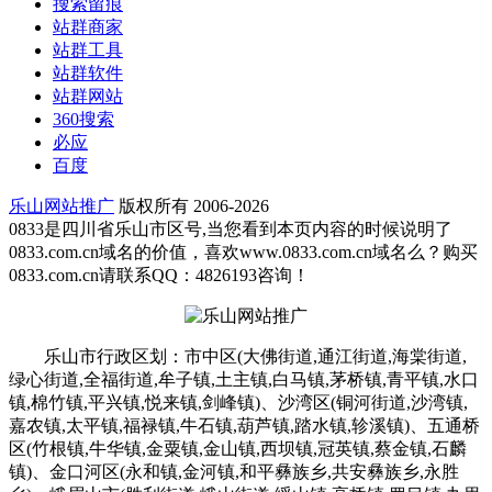
搜索留痕
站群商家
站群工具
站群软件
站群网站
360搜索
必应
百度
乐山网站推广
版权所有 2006-2026
0833是四川省乐山市区号,当您看到本页内容的时候说明了
0833.com.cn域名的价值，喜欢www.0833.com.cn域名么？购买
0833.com.cn请联系QQ：4826193咨询！
乐山市行政区划：市中区(大佛街道,通江街道,海棠街道,
绿心街道,全福街道,牟子镇,土主镇,白马镇,茅桥镇,青平镇,水口
镇,棉竹镇,平兴镇,悦来镇,剑峰镇)、沙湾区(铜河街道,沙湾镇,
嘉农镇,太平镇,福禄镇,牛石镇,葫芦镇,踏水镇,轸溪镇)、五通桥
区(竹根镇,牛华镇,金粟镇,金山镇,西坝镇,冠英镇,蔡金镇,石麟
镇)、金口河区(永和镇,金河镇,和平彝族乡,共安彝族乡,永胜